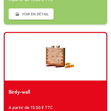
VOIR EN DÉTAIL
VOIR PLUS
Birdy-wall
A partir de 15.50 € TTC