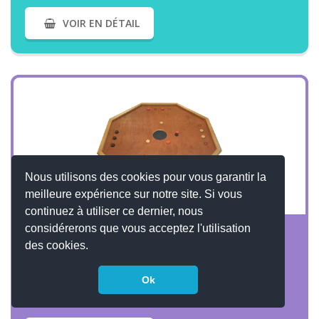
VOIR EN DÉTAIL
Nous utilisons des cookies pour vous garantir la
meilleure expérience sur notre site. Si vous
continuez à utiliser ce dernier, nous
VOIR PLUS
considérerons que vous acceptez l'utilisation
Trou noir
des cookies.
Ok
A partir de 15.50 € TTC