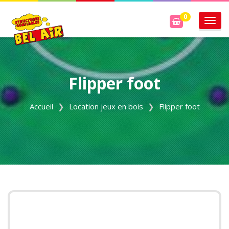
0
Activ
Flipper foot
Accueil
Location jeux en bois
Flipper foot